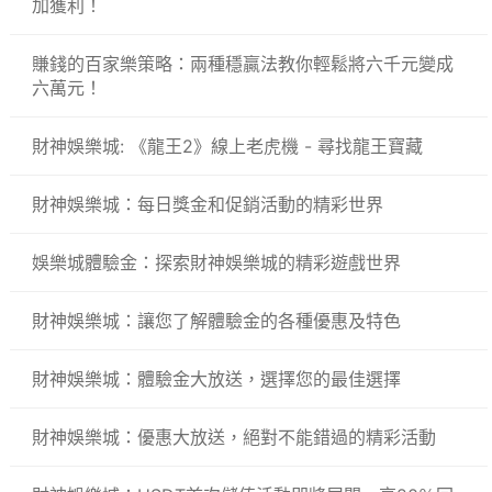
加獲利！
賺錢的百家樂策略：兩種穩贏法教你輕鬆將六千元變成
六萬元！
財神娛樂城: 《龍王2》線上老虎機 - 尋找龍王寶藏
財神娛樂城：每日獎金和促銷活動的精彩世界
娛樂城體驗金：探索財神娛樂城的精彩遊戲世界
財神娛樂城：讓您了解體驗金的各種優惠及特色
財神娛樂城：體驗金大放送，選擇您的最佳選擇
財神娛樂城：優惠大放送，絕對不能錯過的精彩活動