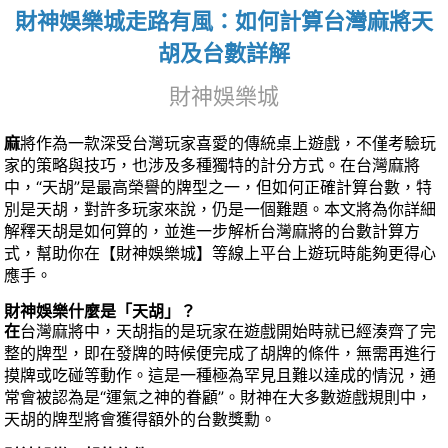
財神娛樂城走路有風：如何計算台灣麻將天
胡及台數詳解
財神娛樂城
麻
將作為一款深受台灣玩家喜愛的傳統桌上遊戲，不僅考驗玩
家的策略與技巧，也涉及多種獨特的計分方式。在台灣麻將
中，“天胡”是最高榮譽的牌型之一，但如何正確計算台數，特
別是天胡，對許多玩家來說，仍是一個難題。本文將為你詳細
解釋天胡是如何算的，並進一步解析台灣麻將的台數計算方
式，幫助你在【財神娛樂城】等線上平台上遊玩時能夠更得心
應手。
財神娛樂什麼是「天胡」？
在
台灣麻將中，天胡指的是玩家在遊戲開始時就已經湊齊了完
整的牌型，即在發牌的時候便完成了胡牌的條件，無需再進行
摸牌或吃碰等動作。這是一種極為罕見且難以達成的情況，通
常會被認為是“運氣之神的眷顧”。財神在大多數遊戲規則中，
天胡的牌型將會獲得額外的台數獎勳。